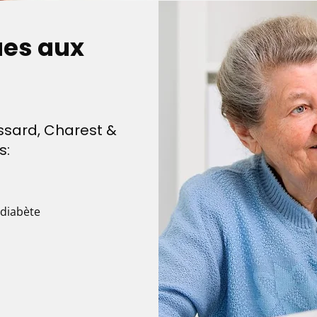
ues aux
ssard, Charest &
s:
 diabète