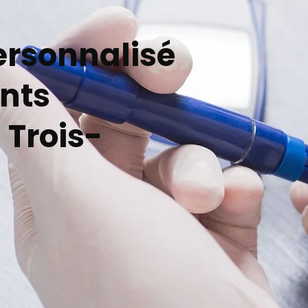
ersonnalisé
ents
 Trois-